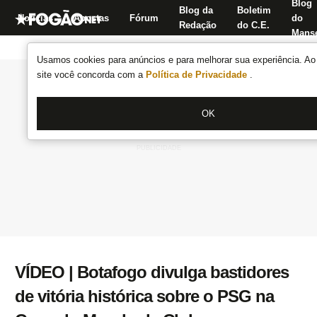
Blog
Blog da
Boletim
Notícias
Apostas
Fórum
do
Redação
do C.E.
Manse
Usamos cookies para anúncios e para melhorar sua experiência. Ao 
site você concorda com a
Política de Privacidade
.
OK
VÍDEO | Botafogo divulga bastidores
de vitória histórica sobre o PSG na