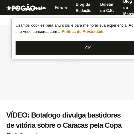
Blog
Blog da
Boletim
Notícias
Apostas
Fórum
do
Redação
do C.E.
Manse
Usamos cookies para anúncios e para melhorar sua experiência. Ao 
site você concorda com a
Política de Privacidade
.
OK
VÍDEO: Botafogo divulga bastidores
de vitória sobre o Caracas pela Copa