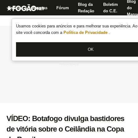
Blog
Blog da
Boletim
Notícias
Apostas
Fórum
do
Redação
do C.E.
Manse
Usamos cookies para anúncios e para melhorar sua experiência. Ao 
site você concorda com a
Política de Privacidade
.
OK
VÍDEO: Botafogo divulga bastidores
de vitória sobre o Ceilândia na Copa