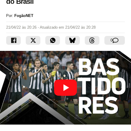
do Brasil
Por:
FogãoNET
21/04/22 às 20:26
- Atualizado em
21/04/22 às 20:28
0