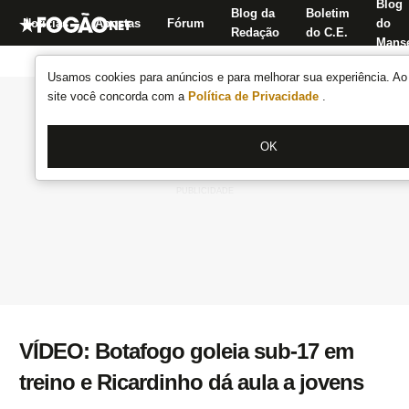
Blog
Blog da
Boletim
Notícias
Apostas
Fórum
do
Redação
do C.E.
Manse
Usamos cookies para anúncios e para melhorar sua experiência. Ao 
site você concorda com a
Política de Privacidade
.
OK
VÍDEO: Botafogo goleia sub-17 em
treino e Ricardinho dá aula a jovens