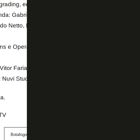
grading, edição e mixagem de som e finalização: Di
da: Gabriel Segantini
o Netto, Fabio de Paula, Gabriella Calixto, Gabriel 
ens e Operação de Câmera: Diego Pereira, Romulo 
Vitor Farias
: Nuvi Studio
a.
TV
Botafogo
Botafogo Films