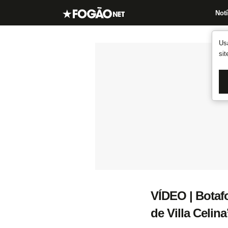
Notí
Us
si
VÍDEO | Botaf
de Villa Celina