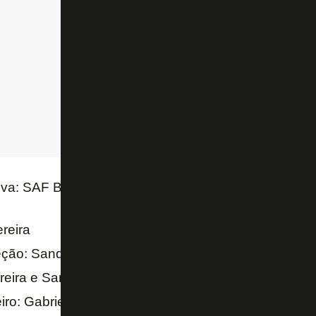
tiva: SAF BOTAFOGO
reira
reção: Sandro Marinho
reira e Sandro Marinho
iro: Gabriella Calixto