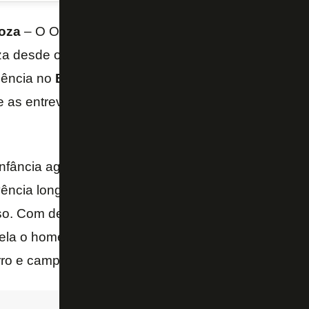
oza
– O Orgulho de Villa Celina” acompanha a asc
 desde os primeiros chutes no bairro de Villa Celina
nência no
Botafogo
. Em uma narrativa estilizada, p
re as entrevistas tocantes sacrifício e alegria, reve
nfância agitada, a perda de familiares, as dúvidas da
ência longe de casa, além da consagração com títul
o. Com depoimentos da família, jornalistas e do pró
la o homem por trás do atleta, sua história de vida
ro e campeão continental.