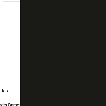
adas
der Barboza, do Palmeiras, reclama de Botafogo trocar fot