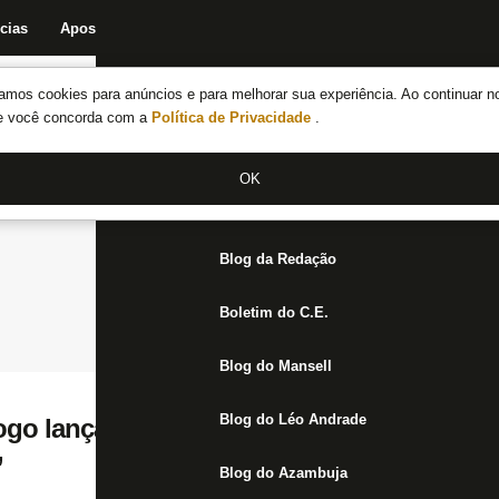
cias
Apostas
Fórum
Blog da Redação
Boletim do C.E.
Fechar menu principal
amos cookies para anúncios e para melhorar sua experiência. Ao continuar n
Notícias do Botafogo
te você concorda com a
Política de Privacidade
.
Fórum
OK
Jogos
Blog da Redação
Boletim do C.E.
Blog do Mansell
Blog do Léo Andrade
ogo lança documentário ‘Alexander Barbo
’
Blog do Azambuja