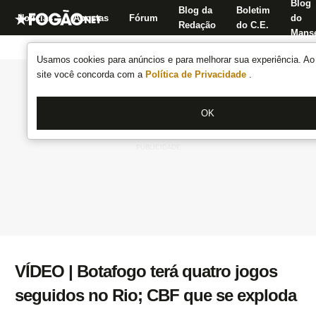
Blog
Blog da
Boletim
Notícias
Apostas
Fórum
do
Redação
do C.E.
Manse
Usamos cookies para anúncios e para melhorar sua experiência. Ao 
site você concorda com a
Política de Privacidade
.
OK
VÍDEO | Botafogo terá quatro jogos
seguidos no Rio; CBF que se exploda