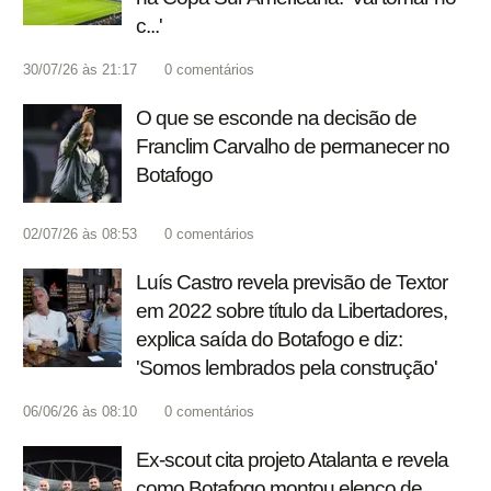
c...'
30/07/26 às 21:17
0
comentários
O que se esconde na decisão de
Franclim Carvalho de permanecer no
Botafogo
02/07/26 às 08:53
0
comentários
Luís Castro revela previsão de Textor
em 2022 sobre título da Libertadores,
explica saída do Botafogo e diz:
'Somos lembrados pela construção'
06/06/26 às 08:10
0
comentários
Ex-scout cita projeto Atalanta e revela
como Botafogo montou elenco de