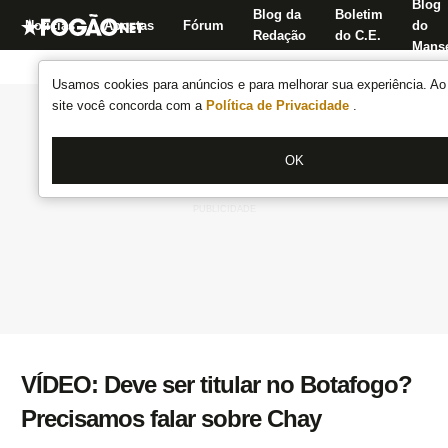
Blog
Blog da
Boletim
Notícias
Apostas
Fórum
do
Redação
do C.E.
Manse
Usamos cookies para anúncios e para melhorar sua experiência. Ao 
site você concorda com a
Política de Privacidade
.
OK
VÍDEO: Deve ser titular no Botafogo?
Precisamos falar sobre Chay