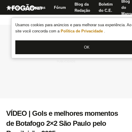
Blog
Blog da
Boletim
Notícias
Apostas
Fórum
do
Redação
do C.E.
Manse
Usamos cookies para anúncios e para melhorar sua experiência. Ao 
site você concorda com a
Política de Privacidade
.
OK
VÍDEO | Gols e melhores momentos
de Botafogo 2×2 São Paulo pelo