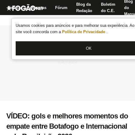
Blog
Blog da
Boletim
Notícias
Apostas
Fórum
do
Redação
do C.E.
Manse
Usamos cookies para anúncios e para melhorar sua experiência. Ao 
site você concorda com a
Política de Privacidade
.
OK
VÍDEO: gols e melhores momentos do
empate entre Botafogo e Internacional