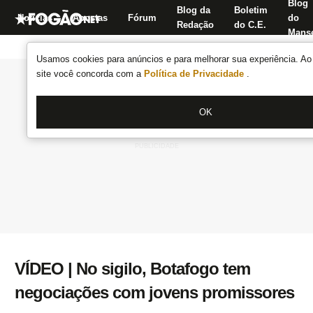
Blog
Blog da
Boletim
Notícias
Apostas
Fórum
do
Redação
do C.E.
Manse
Usamos cookies para anúncios e para melhorar sua experiência. Ao 
site você concorda com a
Política de Privacidade
.
OK
VÍDEO | No sigilo, Botafogo tem
negociações com jovens promissores