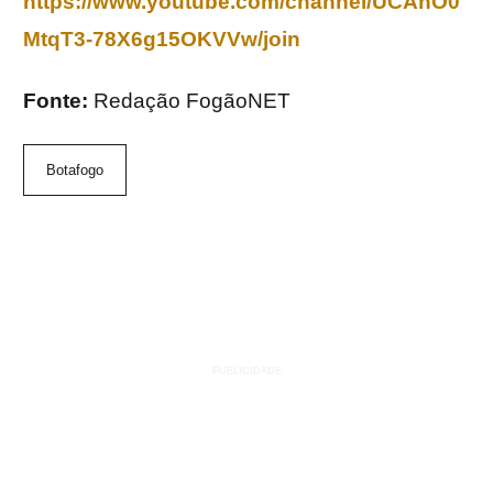
https://www.youtube.com/channel/UCAnO0
MtqT3-78X6g15OKVVw/join
Fonte:
Redação FogãoNET
Botafogo