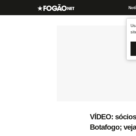
Notí
Us
si
VÍDEO: sócios
Botafogo; vej