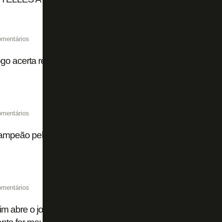
omentários
go acerta renovação de contrato com Alex Telles até o fim
omentários
ampeão pelo Botafogo, Raul é anunciado pelo AFS com co
omentários
im abre o jogo sobre Danilo no Botafogo: 'É um bebê gran