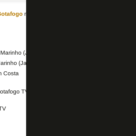
Botafogo
mandaram cartas com recados especiais p
Marinho (Jamal)
arinho (Jamal)
n Costa
Botafogo TV acima.
TV