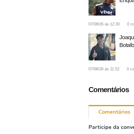
Enquan
07/08/26 às 12:30
0
c
Joaquí
Botaf
07/08/26 às 11:52
0
co
Comentários