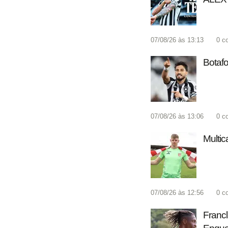
07/08/26 às 13:13
0
c
Botafo
07/08/26 às 13:06
0
c
Multic
07/08/26 às 12:56
0
c
Francl