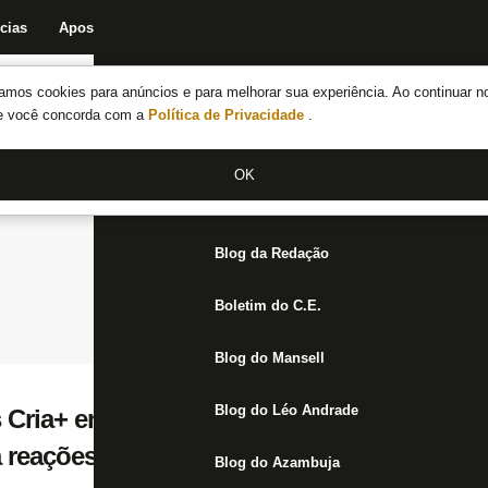
cias
Apostas
Fórum
Blog da Redação
Boletim do C.E.
Fechar menu principal
amos cookies para anúncios e para melhorar sua experiência. Ao continuar n
Notícias do Botafogo
te você concorda com a
Política de Privacidade
.
Fórum
OK
Jogos
Blog da Redação
Boletim do C.E.
Blog do Mansell
Blog do Léo Andrade
 Cria+ enviam cartas com recados para jo
a reações
Blog do Azambuja