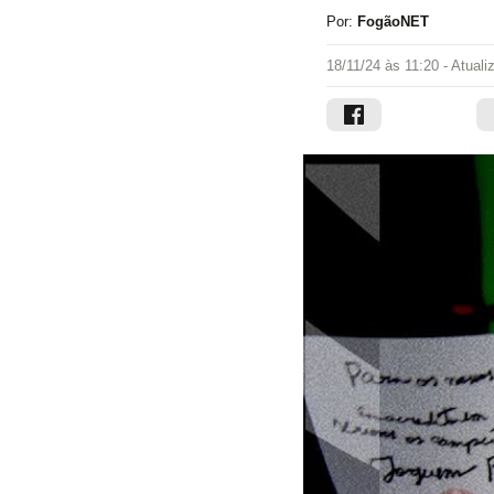
Por:
FogãoNET
18/11/24 às 11:20
- Atual