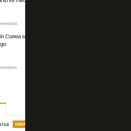
to for meu atleta, será importante. Muito acima da média'
omentários
n Correa se apresenta ao Estudiantes após fechar acord
ogo
mentários