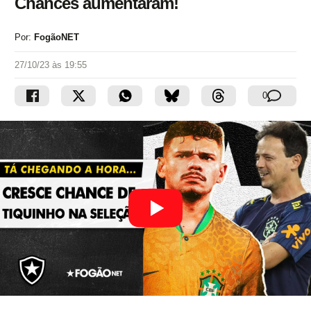
Chances aumentaram!
Por:
FogãoNET
27/10/23 às 19:55
0