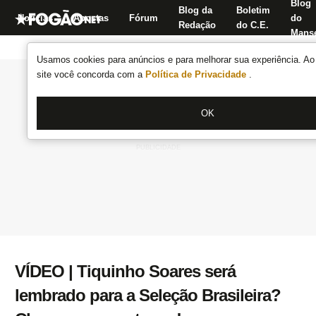
Blog
Blog da
Boletim
Notícias
Apostas
Fórum
do
Redação
do C.E.
Manse
Usamos cookies para anúncios e para melhorar sua experiência. Ao 
site você concorda com a
Política de Privacidade
.
OK
VÍDEO | Tiquinho Soares será
lembrado para a Seleção Brasileira?