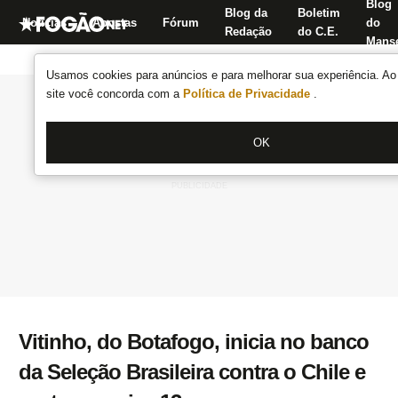
Blog
Blog da
Boletim
Notícias
Apostas
Fórum
do
Redação
do C.E.
Manse
Usamos cookies para anúncios e para melhorar sua experiência. Ao 
site você concorda com a
Política de Privacidade
.
OK
Vitinho, do Botafogo, inicia no banco
da Seleção Brasileira contra o Chile e