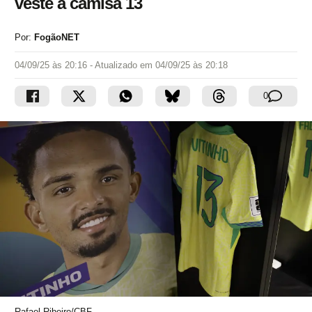
veste a camisa 13
Por:
FogãoNET
04/09/25 às 20:16
- Atualizado em
04/09/25 às 20:18
0
Rafael Ribeiro/CBF