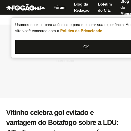
Blog
Blog da
Boletim
Notícias
Apostas
Fórum
do
Redação
do C.E.
Manse
Usamos cookies para anúncios e para melhorar sua experiência. Ao 
site você concorda com a
Política de Privacidade
.
OK
Vitinho celebra gol evitado e
vantagem do Botafogo sobre a LDU: