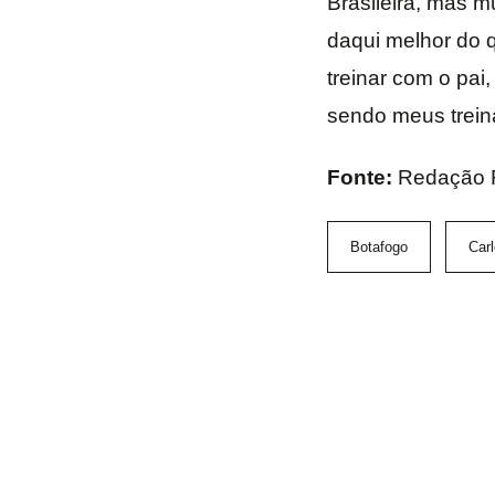
Brasileira, mas m
daqui melhor do q
treinar com o pai, 
sendo meus treina
Fonte:
Redação 
Botafogo
Carl