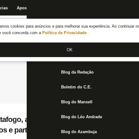
cias
Apostas
Fórum
Blog da Redação
Boletim do C.E.
Fechar menu principal
amos cookies para anúncios e para melhorar sua experiência. Ao continuar n
Notícias do Botafogo
te você concorda com a
Política de Privacidade
.
Fórum
OK
Jogos
Blog da Redação
Boletim do C.E.
Blog do Mansell
Blog do Léo Andrade
tafogo, admite cobrança pessoal e treinos
 e parte defensiva: ‘Me cobro até mais do
Blog do Azambuja