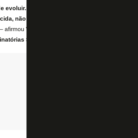
e evoluir. Então, eu estou sempre ali me cobrand
cida, não tenho nada contra eles. Eu super ente
– afirmou Vitinho, à
CazéTV
, antes de
Bolívia x Bra
inatórias Sul-Americanas
para a
Copa do Mundo