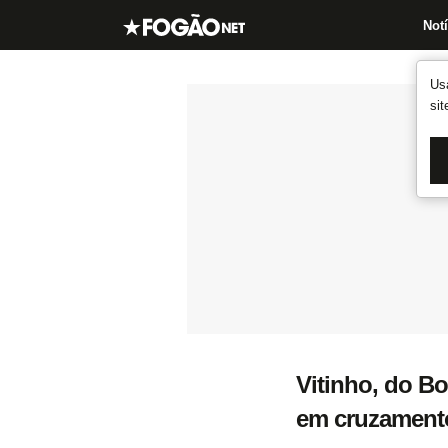
Notí
Us
si
Vitinho, do Bo
em cruzamentos