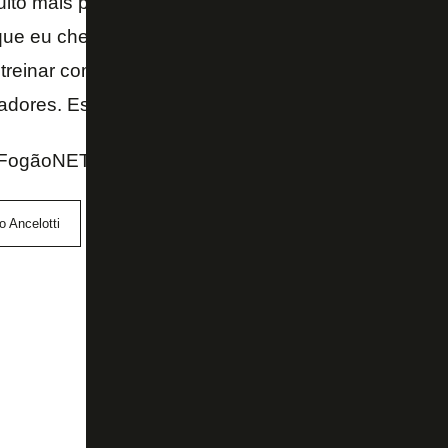
uito mais para aprender com eles. E eu lembro que 
ue eu cheguei, sabe. Então é gratificante, a gratidã
treinar com o filho no Botafogo é sorte. Eu fico feliz p
dores. Espero aprender muito com eles – finalizou.
FogãoNET e CazéTV
o Ancelotti
Davide Ancelotti
Seleção Brasileira
Viti