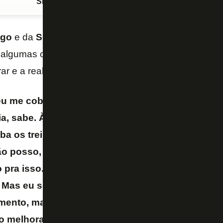
Siga o FogãoNET
no Google Discover
ogo
e da
Seleção Brasileira
,
Vitinho
é bastante elog
algumas críticas pela fase ofensiva. Consciente, o j
ar e a realizar mais treinos para evoluir.
u me cobro bastante, às vezes eu acho que me c
a, sabe. Às vezes eu poderia deixar fluir um pou
a os treinos eu quero ficar treinando, eu quero f
ão posso, por causa dos jogos, do número de jog
pra isso. E os treinadores às vezes não deixam,
. Mas eu sou um cara que me cobra bastante, ass
amento, mas mesmo a parte defensiva que as pess
 melhorar. Eu sou um cara que gosta de aprend