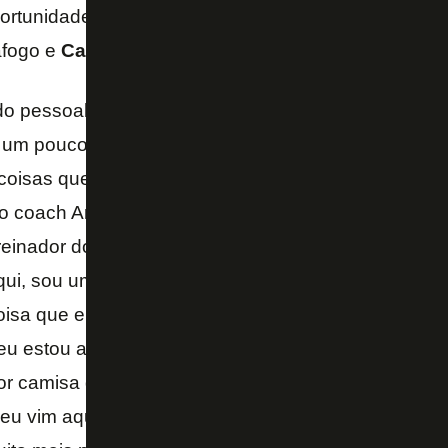
portunidade de trabalhar com dois técnicos da mesma
afogo e
Carlo Ancelotti
na Seleção Brasileira.
do pessoal, assim, são bem parecidos, são bem tran
é um pouco mais ativo, mas são bem semelhantes, 
oisas que a gente faz no treino o Davide também u
 coach Ancelotti pai é gratificante, é um dos maiore
 treinador do mais alto nível nos clubes e agora na Se
ui, sou um cara que gosta de escutar, que gosta de
isa que ele fale, não só ele, mas toda a comissão,
eu estou aqui pra aprender também, sabe. Eu estou
aior camisa de seleções do mundo, e eu estou com o
eu vim aqui para aprender, eu vim aqui pra agregar