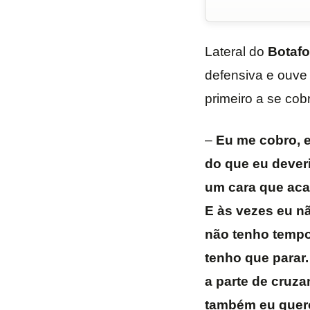
Lateral do
Botaf
defensiva e ouve 
primeiro a se cobr
–
Eu me cobro, e
do que eu deveri
um cara que acab
E às vezes eu n
não tenho tempo 
tenho que parar
a parte de cruz
também eu quero