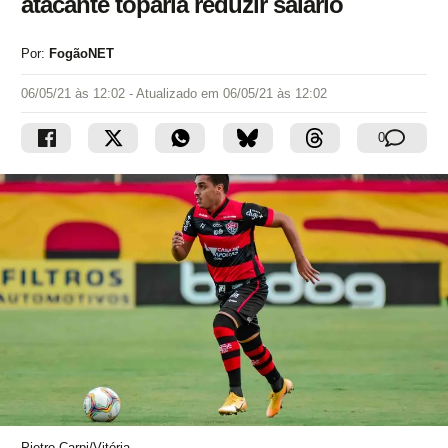
atacante toparia reduzir salário
Por:
FogãoNET
06/05/21 às 12:02
- Atualizado em
06/05/21 às 12:02
0
Pietro Carpi/Vitória