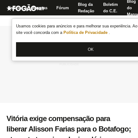
Blog
Blog da
Boletim
Notícias
Apostas
Fórum
do
Redação
do C.E.
Manse
Usamos cookies para anúncios e para melhorar sua experiência. Ao 
site você concorda com a
Política de Privacidade
.
OK
Vitória exige compensação para
liberar Alisson Farias para o Botafogo;