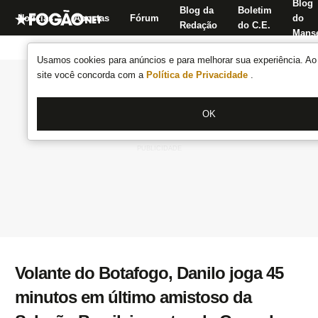
Blog
Blog da
Boletim
Notícias
Apostas
Fórum
do
Redação
do C.E.
Manse
Usamos cookies para anúncios e para melhorar sua experiência. Ao 
site você concorda com a
Política de Privacidade
.
OK
Volante do Botafogo, Danilo joga 45
minutos em último amistoso da