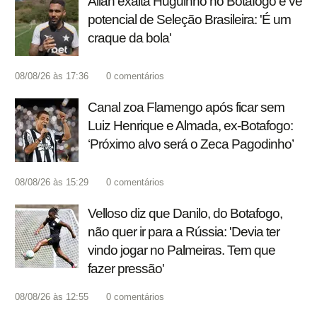
Allan exalta Huguinho no Botafogo e vê
potencial de Seleção Brasileira: 'É um
craque da bola'
08/08/26 às 17:36
0
comentários
Canal zoa Flamengo após ficar sem
Luiz Henrique e Almada, ex-Botafogo:
‘Próximo alvo será o Zeca Pagodinho’
08/08/26 às 15:29
0
comentários
Velloso diz que Danilo, do Botafogo,
não quer ir para a Rússia: 'Devia ter
vindo jogar no Palmeiras. Tem que
fazer pressão'
08/08/26 às 12:55
0
comentários