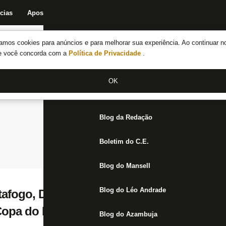
cias
Apostas
Fórum
Blog da Redação
Boletim do C.E.
Fechar menu principal
amos cookies para anúncios e para melhorar sua experiência. Ao continuar n
Notícias do Botafogo
te você concorda com a
Política de Privacidade
.
Fórum
OK
Jogos
Blog da Redação
Boletim do C.E.
Blog do Mansell
Blog do Léo Andrade
afogo, Danilo não é acionado em vitória do
 Copa do Mundo
Blog do Azambuja