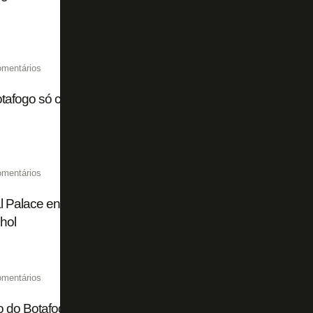
omentários
tafogo só cogita negociar Danilo com Atalanta a partir de 
omentários
l Palace entra na briga com Atalanta por Danilo, do Botafogo
hol
omentários
 do Botafogo mostra para Franclim Carvalho que é preci