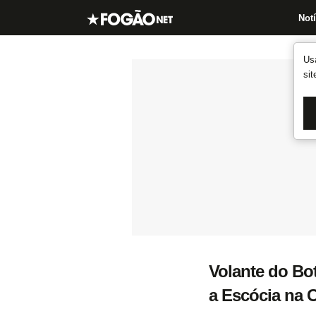
Notí
Us
si
Volante do Bot
a Escócia na