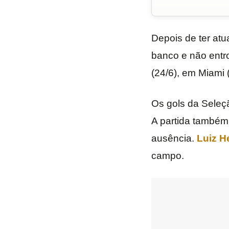
Depois de ter atu
banco e não entro
(24/6), em Miami 
Os gols da Seleç
A partida também
ausência.
Luiz H
campo.