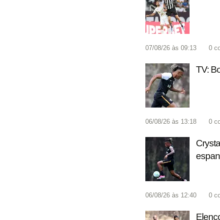
07/08/26 às 09:13
0
c
TV: Bo
06/08/26 às 13:18
0
c
Crysta
espan
06/08/26 às 12:40
0
c
Elenco