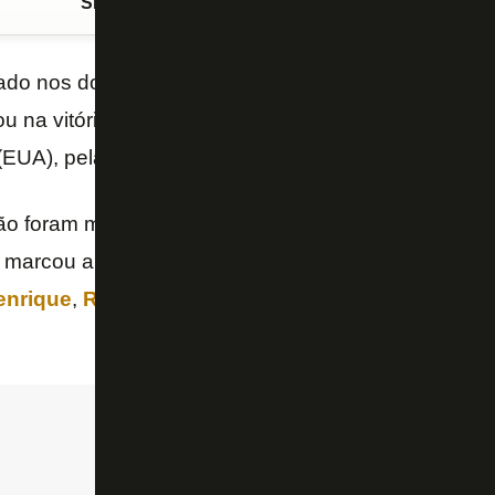
Siga o FogãoNET
no Google Discover
ado nos dois primeiros jogos, o volante
Danilo
, do
B
u na vitória do
Brasil
sobre a
Escócia
por 3 a 0 nes
(EUA), pela última rodada da fase de grupos da
Cop
ão foram marcados por
Vinicius Jr.
(duas vezes) e
 marcou a estreia de
Neymar
neste Mundial, após d
enrique
,
Rei da América pelo Botafogo
, também n