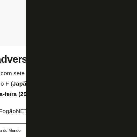
dversário do Brasil
com sete pontos, o Brasil agora espera a definição
o F (
Japão
,
Suécia
ou
Holanda
) para a fase de 16 
feira (29/6), às 14h
, no
NRG Stadium, em Houst
 FogãoNET
a do Mundo
Danilo
Escócia
Seleção Brasileira