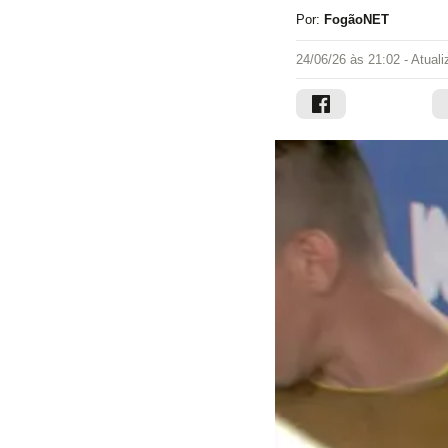
Por:
FogãoNET
24/06/26 às 21:02
- Atual