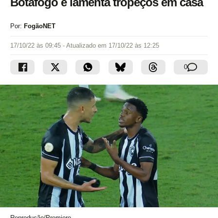
Botafogo e lamenta tropeços em casa
Por:
FogãoNET
17/10/22 às 09:45
- Atualizado em
17/10/22 às 12:25
0
Reprodução/Premiere