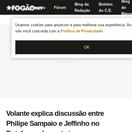
Blog
Blog da
Boletim
Notícias
Apostas
Fórum
do
Redação
do C.E.
Manse
Usamos cookies para anúncios e para melhorar sua experiência. Ao 
site você concorda com a
Política de Privacidade
.
OK
Volante explica discussão entre
Philipe Sampaio e Jeffinho no