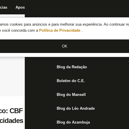
cias
Apostas
Fórum
Blog da Redação
Boletim do C.E.
Fechar menu principal
amos cookies para anúncios e para melhorar sua experiência. Ao continuar n
Notícias do Botafogo
te você concorda com a
Política de Privacidade
.
Fórum
OK
Jogos
Blog da Redação
Boletim do C.E.
Blog do Mansell
Blog do Léo Andrade
co: CBF entrega protocolo às federações e
cidades e clubes por autorização
Blog do Azambuja