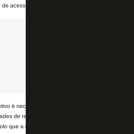
e de acesso aos palcos dos jogos.
jetivo é necessário que as duas cidades, nos jogos de
ades de receber público. Este não poderá ter uma d
lo que a entidade publicou.