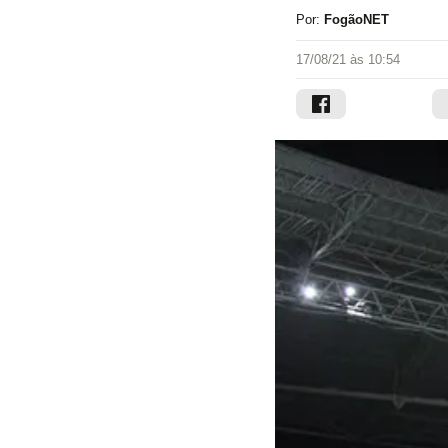
Por:
FogãoNET
17/08/21 às 10:54