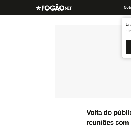
Notí
Us
si
Volta do públi
reuniões com 