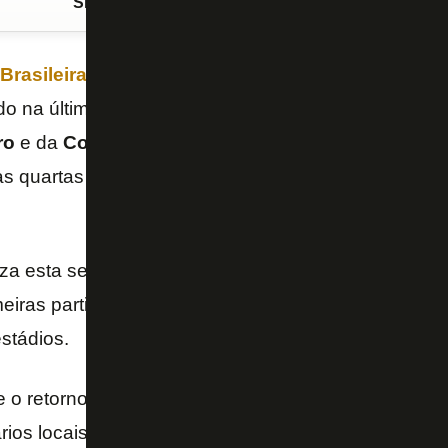
Siga o FogãoNET
no Google Discover
rasileira de Futebol (CBF)
apresentou às federaç
do na última sexta-feira, com as regras para a volta 
ro
e da
Copa do Brasi
l. A ideia ainda é promover o
as quartas de final do torneio mata-mata, que come
iza esta semana reuniões com os comitês científico
eiras partidas, além dos clubes envolvidos, para del
stádios.
o retorno viável em um projeto piloto, a
CBF
depen
rios locais, mas pretende manter o equilíbrio da com