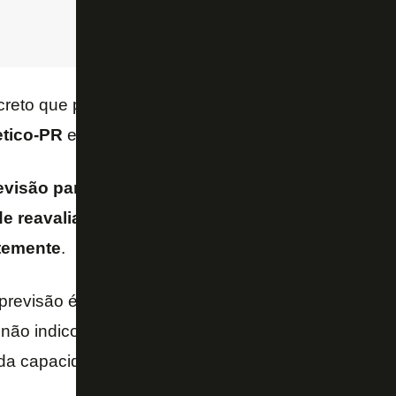
creto que proíbe público nos estádios vence no dia 
etico-PR
e
Coritiba
negociam com a prefeitura a lib
revisão para volta de 50% do público em setembr
de reavaliar a medida, e avaliar caso a caso até a
temente
.
previsão é de liberação apenas em novembro. Já em
 não indicou abertura. Diferentemente de Belo Horiz
 da capacidade.