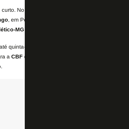
 curto. No próximo dia 25, jogam
Athletico-PR
e
Sa
ngo
, em Porto Alegre, e
São Paulo
e
Fortaleza
, em 
lético-MG
se enfrentam no dia seguinte, no Rio.
até quinta-feira tudo seja alinhado com as cidades 
ra a
CBF
definir quais dessas partidas poderá entrar
.