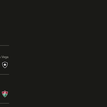
0
a Vega
s