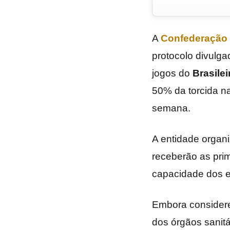
A
Confederação B
protocolo divulga
jogos do
Brasilei
50% da torcida n
semana.
A entidade organ
receberão as prim
capacidade dos e
Embora considere 
dos órgãos sanitá