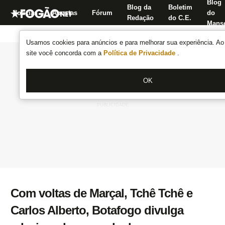
Blog
Blog da
Boletim
Notícias
Apostas
Fórum
do
Redação
do C.E.
Manse
Usamos cookies para anúncios e para melhorar sua experiência. Ao 
site você concorda com a
Política de Privacidade
.
OK
Com voltas de Marçal, Tchê Tchê e
Carlos Alberto, Botafogo divulga