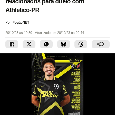
relacionados para duelo com
Athletico-PR
Por:
FogãoNET
20/10/23 às 19:50
- Atualizado em
20/10/23 às 20:44
0