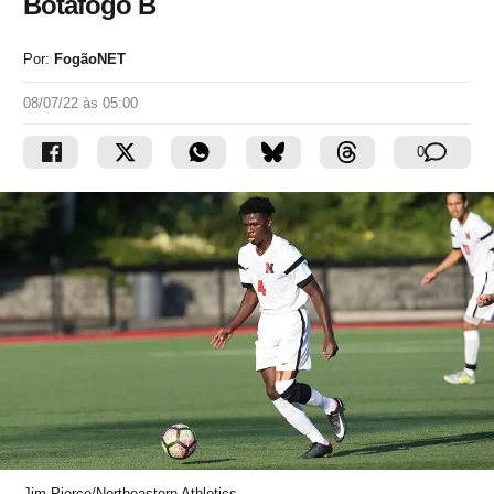
Botafogo B
Por:
FogãoNET
08/07/22 às 05:00
0
Jim Pierce/Northeastern Athletics