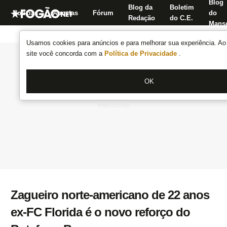
Blog
Blog da
Boletim
Notícias
Apostas
Fórum
do
Redação
do C.E.
Manse
Usamos cookies para anúncios e para melhorar sua experiência. Ao 
site você concorda com a
Política de Privacidade
.
OK
Zagueiro norte-americano de 22 anos
ex-FC Florida é o novo reforço do