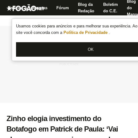
Blog
Blog da
Boletim
Notícias
Apostas
Fórum
do
Redação
do C.E.
Manse
Usamos cookies para anúncios e para melhorar sua experiência. Ao 
site você concorda com a
Política de Privacidade
.
OK
Zinho elogia investimento do
Botafogo em Patrick de Paula: ‘Vai