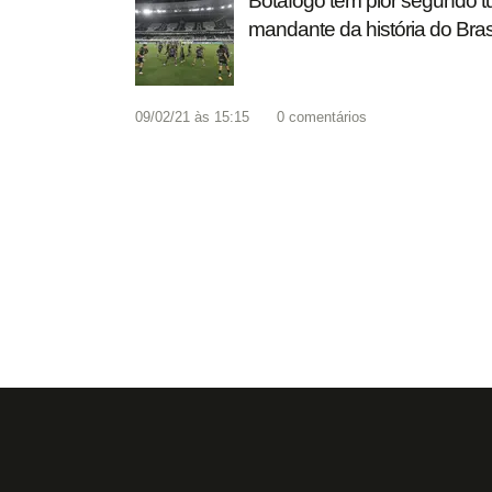
Botafogo tem pior segundo 
mandante da história do Bras
09/02/21 às 15:15
0
comentários