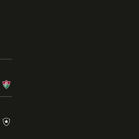
Campeonato Brasileiro
08/08/26 às 21:00 - Nilton Santos
BOT
X
FLU
Campeonato Brasileiro
26/07/26 às 16:00 - Mineirão
CRU
0
X
1
BOT
Ler a crônica
s