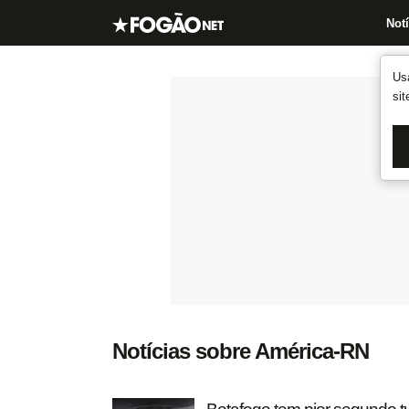
Notí
Us
si
Notícias sobre América-RN