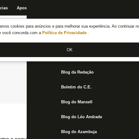
cias
Apostas
Fórum
Blog da Redação
Boletim do C.E.
Fechar menu principal
amos cookies para anúncios e para melhorar sua experiência. Ao continuar n
Notícias do Botafogo
te você concorda com a
Política de Privacidade
.
Fórum
OK
Jogos
Blog da Redação
Boletim do C.E.
Blog do Mansell
Blog do Léo Andrade
Blog do Azambuja