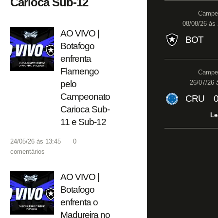
Carioca Sub-12
Campeo
08/08/26 às 
AO VIVO |
BOT
Botafogo
enfrenta
Flamengo
Campeo
pelo
26/07/26 
Campeonato
CRU
Carioca Sub-
Le
11 e Sub-12
24/05/26 às 13:45
0
comentários
AO VIVO |
Botafogo
enfrenta o
Madureira no