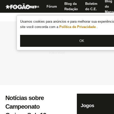
Blog
Blog da
Boletim
Notícias
Apostas
Fórum
do
Redação
do C.E.
Manse
Usamos cookies para anúncios e para melhorar sua experiência
site você concorda com a
Política de Privacidade
.
OK
Notícias sobre
Jogos
Campeonato