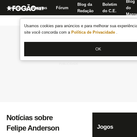
Blog
Blog da
Boletim
Notícias
Apostas
Fórum
do
Redação
do C.E.
Manse
Usamos cookies para anúncios e para melhorar sua experiência
site você concorda com a
Política de Privacidade
.
OK
Notícias sobre
Jogos
Felipe Anderson