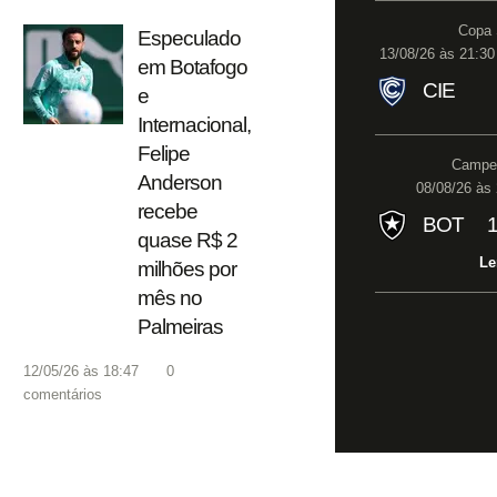
Copa 
Especulado
13/08/26 às 21:30
em Botafogo
CIE
e
Internacional,
Felipe
Campeo
Anderson
08/08/26 às 
recebe
BOT
quase R$ 2
Le
milhões por
mês no
Palmeiras
12/05/26 às 18:47
0
comentários