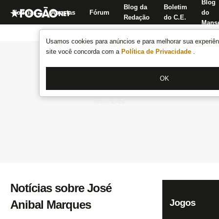
Blog
Blog da
Boletim
Notícias
Apostas
Fórum
do
Redação
do C.E.
Manse
Usamos cookies para anúncios e para melhorar sua experiênc
site você concorda com a
Política de Privacidade
.
OK
Notícias sobre José
Jogos
Anibal Marques