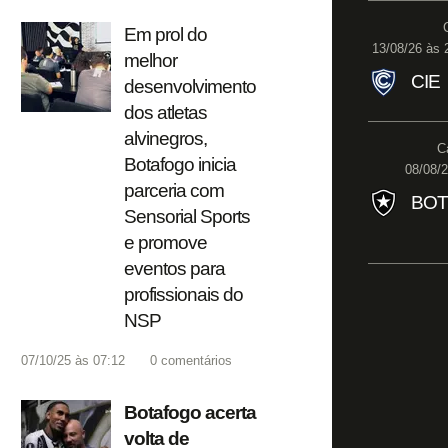
Em prol do
13/08/26 às 
melhor
CIE
desenvolvimento
dos atletas
alvinegros,
C
Botafogo inicia
08/08/2
parceria com
BOT
Sensorial Sports
e promove
eventos para
profissionais do
NSP
07/10/25 às 07:12
0
comentários
Botafogo acerta
volta de