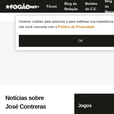
Blog
Blog da
Boletim
Notícias
Apostas
Fórum
do
Redação
do C.E.
Manse
Usamos cookies para anúncios e para melhorar sua experiência.
site você concorda com a
Política de Privacidade
.
OK
Notícias sobre
Jogos
José Contreras