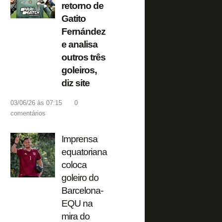
retorno de
Gatito
Fernández
e analisa
outros três
goleiros,
diz site
03/06/26 às 07:15
0
comentários
Imprensa
equatoriana
coloca
goleiro do
Barcelona-
EQU na
mira do