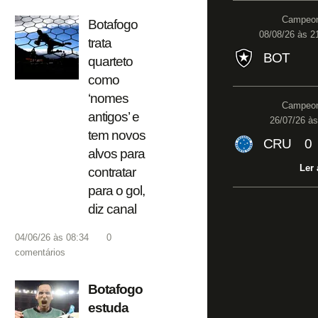
Campeona
Botafogo
08/08/26 às 21
trata
BOT
quarteto
como
‘nomes
Campeona
antigos’ e
26/07/26 às
tem novos
CRU
0
alvos para
Ler 
contratar
para o gol,
diz canal
04/06/26 às 08:34
0
comentários
Botafogo
estuda