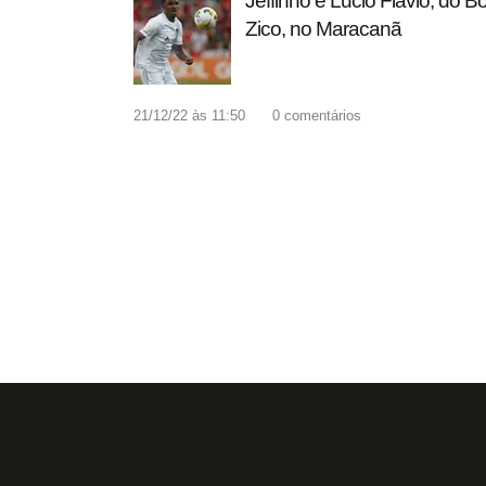
Jeffinho e Lucio Flavio, do 
Zico, no Maracanã
21/12/22 às 11:50
0
comentários