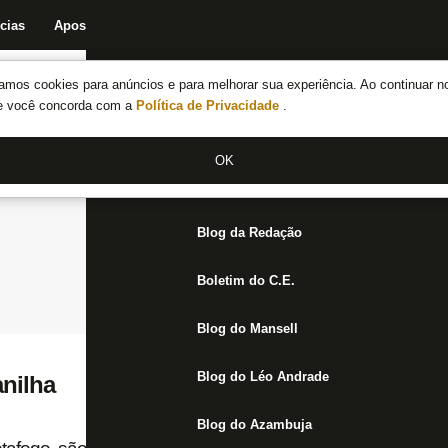
cias
Apostas
Fórum
Blog da Redação
Boletim do C.E.
Fechar menu principal
amos cookies para anúncios e para melhorar sua experiência. Ao continuar n
Notícias do Botafogo
te você concorda com a
Política de Privacidade
.
Fórum
OK
Jogos
Blog da Redação
Boletim do C.E.
Blog do Mansell
Blog do Léo Andrade
anilha
Blog do Azambuja