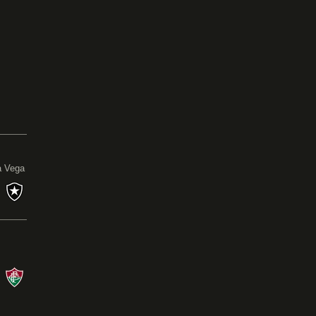
Copa Sul-Americana
13/08/26 às 21:30 - Inca Gacilaso de la Vega
CIE
X
BOT
Campeonato Brasileiro
08/08/26 às 21:00 - Nilton Santos
BOT
1
X
1
FLU
Ler a crônica
a Vega
s