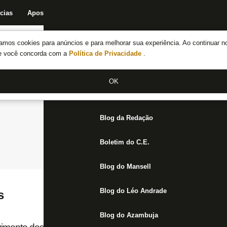
cias
Apostas
Fórum
Blog da Redação
Boletim do C.E.
Fechar menu principal
amos cookies para anúncios e para melhorar sua experiência. Ao continuar n
Notícias do Botafogo
te você concorda com a
Política de Privacidade
.
Fórum
OK
Jogos
Blog da Redação
Boletim do C.E.
Blog do Mansell
Blog do Léo Andrade
s
Blog do Azambuja