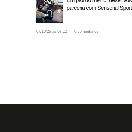
Em prol do melhor desenvolvi
parceria com Sensorial Spor
07/10/25 às 07:12
0
comentários