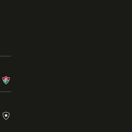
Campeonato Brasileiro
08/08/26 às 21:00 - Nilton Santos
BOT
X
FLU
Campeonato Brasileiro
26/07/26 às 16:00 - Mineirão
CRU
0
X
1
BOT
Ler a crônica
s