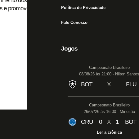
mento dos atletas alvinegros, Botafogo inicia
ts e promove eventos para profissionais do NSP
Política de Privacidade
Fale Conosco
Jogos
Campeonato Brasileiro
08/08/26 às 21:00 - Nilton Santo
BOT
X
FLU
Campeonato Brasileiro
26/07/26 às 16:00 - Mineirão
CRU
0
X
1
BOT
Ler a crônica