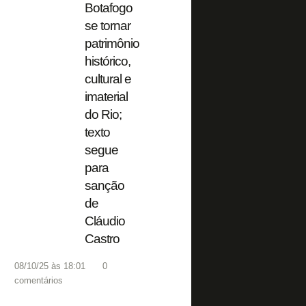
Botafogo
se tornar
patrimônio
histórico,
cultural e
imaterial
do Rio;
texto
segue
para
sanção
de
Cláudio
Castro
08/10/25 às 18:01
0
comentários