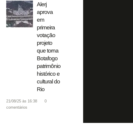
Alerj
aprova
em
primeira
votação
projeto
que torna
Botafogo
patrimônio
histórico e
cultural do
Rio
21/08/25 às 16:38
0
comentários