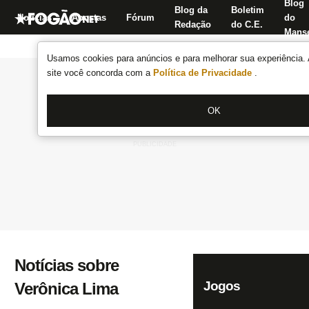
Blog
Blog da
Boletim
Notícias
Apostas
Fórum
do
Redação
do C.E.
Manse
Usamos cookies para anúncios e para melhorar sua experiência. 
site você concorda com a
Política de Privacidade
.
OK
Notícias sobre
Jogos
Verônica Lima