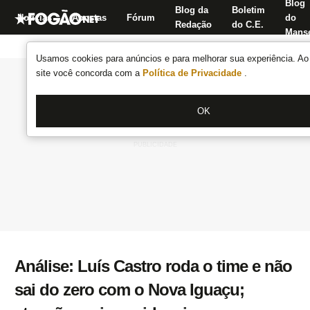
Blog
Blog da
Boletim
Notícias
Apostas
Fórum
do
Redação
do C.E.
Manse
Usamos cookies para anúncios e para melhorar sua experiência. Ao 
site você concorda com a
Política de Privacidade
.
OK
Análise: Luís Castro roda o time e não
sai do zero com o Nova Iguaçu;