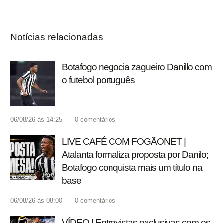
Notícias relacionadas
Botafogo negocia zagueiro Danillo com
o futebol português
06/08/26 às 14:25
0
comentários
LIVE CAFÉ COM FOGÃONET |
Atalanta formaliza proposta por Danilo;
Botafogo conquista mais um título na
base
06/08/26 às 08:00
0
comentários
VÍDEO | Entrevistas exclusivas com os