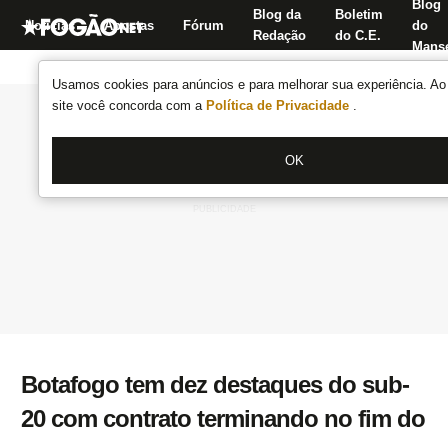
Blog
Blog da
Boletim
Notícias
Apostas
Fórum
do
Redação
do C.E.
Manse
Usamos cookies para anúncios e para melhorar sua experiência. Ao 
site você concorda com a
Política de Privacidade
.
OK
Botafogo tem dez destaques do sub-
20 com contrato terminando no fim do