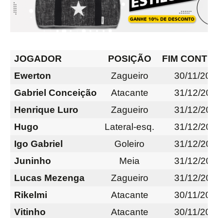
JOGADOR
POSIÇÃO
FIM CONTR
Ewerton
Zagueiro
30/11/202
Gabriel Conceição
Atacante
31/12/202
Henrique Luro
Zagueiro
31/12/202
Hugo
Lateral-esq.
31/12/202
Igo Gabriel
Goleiro
31/12/202
Juninho
Meia
31/12/202
Lucas Mezenga
Zagueiro
31/12/202
Rikelmi
Atacante
30/11/202
Vitinho
Atacante
30/11/202