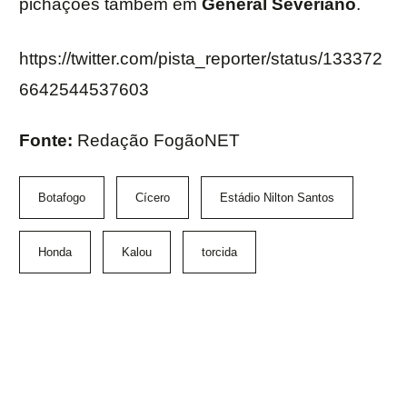
pichações também em
General Severiano
.
https://twitter.com/pista_reporter/status/133372
6642544537603
Fonte:
Redação FogãoNET
Botafogo
Cícero
Estádio Nilton Santos
Honda
Kalou
torcida