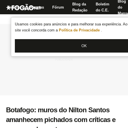
Blog
Blog da
Boletim
Notícias
Apostas
Fórum
do
Redação
do C.E.
Manse
Usamos cookies para anúncios e para melhorar sua experiência. Ao 
site você concorda com a
Política de Privacidade
.
OK
Botafogo: muros do Nilton Santos
amanhecem pichados com críticas e