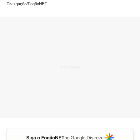
Divulgação/FogãoNET
Siga o FogãoNET
no Google Discover