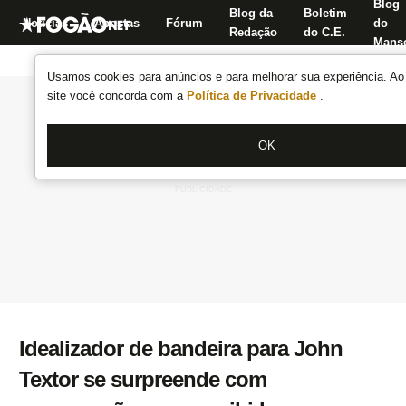
Blog
Blog da
Boletim
Notícias
Apostas
Fórum
do
Redação
do C.E.
Manse
Usamos cookies para anúncios e para melhorar sua experiência. Ao 
site você concorda com a
Política de Privacidade
.
OK
Idealizador de bandeira para John
Textor se surpreende com