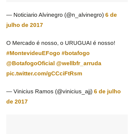
— Noticiario Alvinegro (@n_alvinegro)
6 de
julho de 2017
O Mercado é nosso, o URUGUAI é nosso!
#MontevideuEFogo
#botafogo
@BotafogoOficial
@wellbfr_arruda
pic.twitter.com/gCCciFtRsm
— Vinicius Ramos (@vinicius_ajj)
6 de julho
de 2017