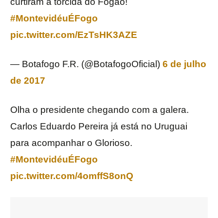
curtiram a torcida do Fogão!
#MontevidéuÉFogo
pic.twitter.com/EzTsHK3AZE
— Botafogo F.R. (@BotafogoOficial)
6 de julho
de 2017
Olha o presidente chegando com a galera.
Carlos Eduardo Pereira já está no Uruguai
para acompanhar o Glorioso.
#MontevidéuÉFogo
pic.twitter.com/4omffS8onQ