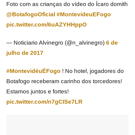
Foto com as crianças do vídeo do Ícaro domith
@BotafogoOficial
#MontevideuEFogo
pic.twitter.com/6uAZYHHppO
— Noticiario Alvinegro (@n_alvinegro)
6 de
julho de 2017
#MontevidéuÉFogo
! No hotel, jogadores do
Botafogo receberam carinho dos torcedores!
Estamos juntos e fortes!
pic.twitter.com/n7gCISe7LR