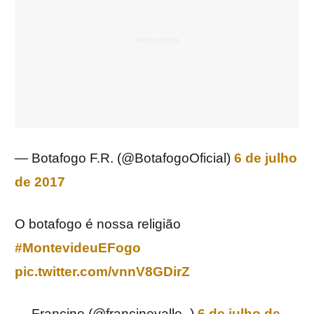
— Botafogo F.R. (@BotafogoOficial)
6 de julho
de 2017
O botafogo é nossa religião
#MontevideuEFogo
pic.twitter.com/vnnV8GDirZ
— Francine (@francinevalle_)
6 de julho de