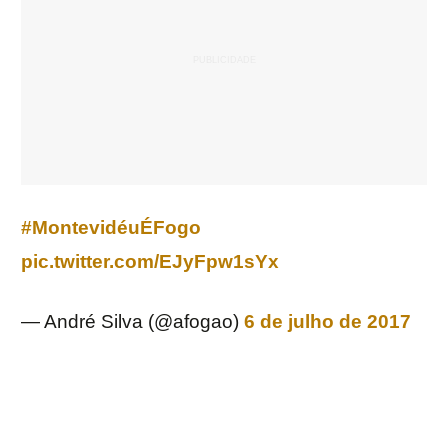
#MontevidéuÉFogo
pic.twitter.com/EJyFpw1sYx
— André Silva (@afogao)
6 de julho de 2017