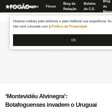
Blog
Blog da
Boletim
Notícias
Apostas
Fórum
do
Redação
do C.E.
Manse
Usamos cookies para anúncios e para melhorar sua experiência. Ao 
site você concorda com a
Política de Privacidade
.
OK
‘Montevidéu Alvinegra’:
Botafoguenses invadem o Uruguai