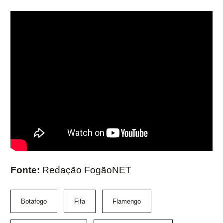
Fonte:
Redação FogãoNET
Botafogo
Fifa
Flamengo