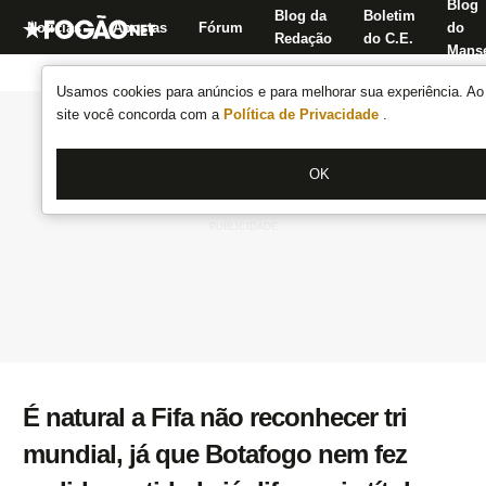
Blog
Blog da
Boletim
Notícias
Apostas
Fórum
do
Redação
do C.E.
Manse
Usamos cookies para anúncios e para melhorar sua experiência. Ao 
site você concorda com a
Política de Privacidade
.
OK
É natural a Fifa não reconhecer tri
mundial, já que Botafogo nem fez