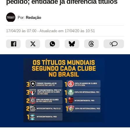
pedido; entidade já diferencia títulos
Por:
Redação
17/04/20 às 07:00
- Atualizado em
17/04/20 às 10:51
0