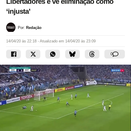
Libertadores e vê eliminação como
‘injusta’
Por:
Redação
14/04/20 às 22:18
- Atualizado em
14/04/20 às 23:09
0