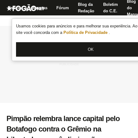
Blog
Blog da
Boletim
Notícias
Apostas
Fórum
do
Redação
do C.E.
Manse
Usamos cookies para anúncios e para melhorar sua experiência. Ao 
site você concorda com a
Política de Privacidade
.
OK
Pimpão relembra lance capital pelo
Botafogo contra o Grêmio na