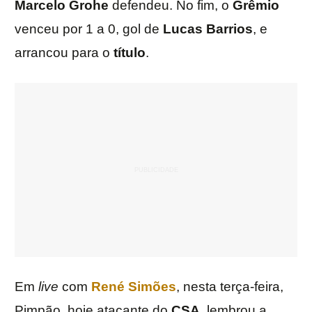
Marcelo Grohe
defendeu. No fim, o
Grêmio
venceu por 1 a 0, gol de
Lucas Barrios
, e
arrancou para o
título
.
Em
live
com
René Simões
, nesta terça-feira,
Pimpão, hoje atacante do
CSA
, lembrou a