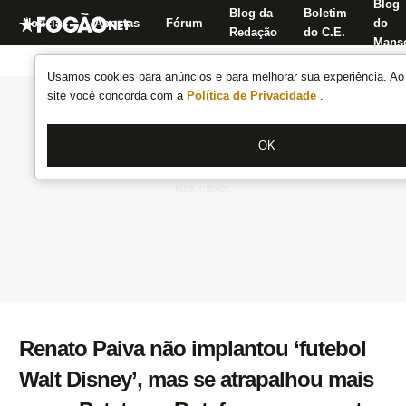
Blog
Blog da
Boletim
Notícias
Apostas
Fórum
do
Redação
do C.E.
Manse
Usamos cookies para anúncios e para melhorar sua experiência. Ao 
site você concorda com a
Política de Privacidade
.
OK
Renato Paiva não implantou ‘futebol
Walt Disney’, mas se atrapalhou mais