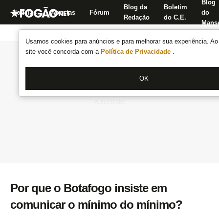
Blog
Blog da
Boletim
Notícias
Apostas
Fórum
do
Redação
do C.E.
Manse
Usamos cookies para anúncios e para melhorar sua experiência. Ao 
site você concorda com a
Política de Privacidade
.
OK
Por que o Botafogo insiste em
comunicar o mínimo do mínimo?