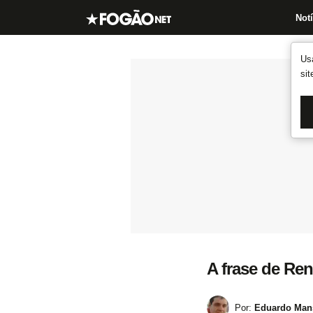
Notí
Us
si
A frase de Re
Por:
Eduardo Mans