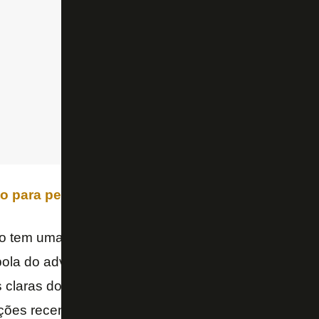
 para pensar na demissão de Renato Paiva?
go tem uma péssima campanha no ano. Mas pratica
 bola do adversário entra em situações que parecem
claras do Glorioso não se convertem por capricho.
nções recentes do VAR as decisões foram contrárias