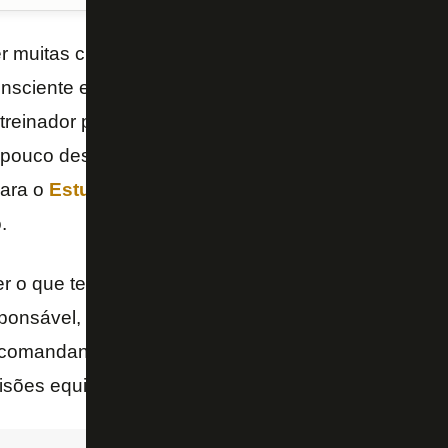
 muitas críticas por parte da imprensa e também da
nsciente em suas declarações à frente do Botafogo.
o treinador pelo atual momento. O que vem acontec
pouco deste cenário. É justamente aí que uma frase
para o
Estudiantes
,
com uma falha bizarra decidin
.
r o que tem gerado os maus resultados, Renato Pai
sponsável, mas de fato é uma fase muito estranha o 
omandante se referia a episódios de falta de sorte
isões equivocadas do VAR.