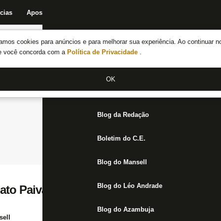
cias
Apostas
Fórum
Blog da Redação
Boletim do C.E.
Fechar menu principal
amos cookies para anúncios e para melhorar sua experiência. Ao continuar n
Notícias do Botafogo
te você concorda com a
Política de Privacidade
.
Fórum
OK
Jogos
Blog da Redação
Boletim do C.E.
Blog do Mansell
Blog do Léo Andrade
nato Paiva que ainda dá para animar o Bota
Blog do Azambuja
ell