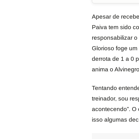
Apesar de receber
Paiva tem sido co
responsabilizar 
Glorioso foge um 
derrota de 1 a 0 
anima o Alvinegro
Tentando entende
treinador, sou re
acontecendo”. O c
isso algumas dec