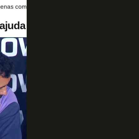
nas comendo muita alfafa para dar razão aos árbitr
 ajuda momento estranho