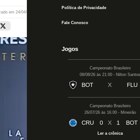
Política de Privacidade
izado em
24/04/25 às 09:42
Fale Conosco
Jogos
Campeonato Brasileiro
08/08/26 às 21:00 - Nilton Santo
BOT
X
FLU
Campeonato Brasileiro
26/07/26 às 16:00 - Mineirão
CRU
0
X
1
BOT
Ler a crônica