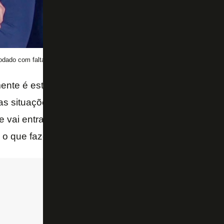
odado com falta de gols
nte é estranho. Renato Paiva tem um pouco de raz
s situações ela vira com facilidade. Vai chegar o 
 vai entrar mais facilmente e as decisões de arbit
 o que fazer até lá?