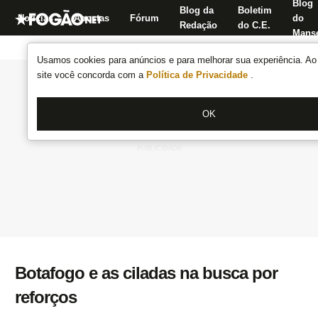
Blog
Blog da
Boletim
Notícias
Apostas
Fórum
do
Redação
do C.E.
Manse
Usamos cookies para anúncios e para melhorar sua experiência. Ao 
site você concorda com a
Política de Privacidade
.
OK
Botafogo e as ciladas na busca por
reforços