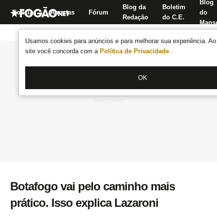
Blog
Blog da
Boletim
Notícias
Apostas
Fórum
do
Redação
do C.E.
Manse
Usamos cookies para anúncios e para melhorar sua experiência. Ao 
site você concorda com a
Política de Privacidade
.
OK
Botafogo vai pelo caminho mais
prático. Isso explica Lazaroni