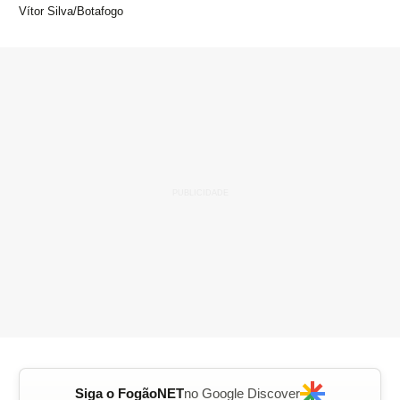
Vítor Silva/Botafogo
Siga o FogãoNET
no Google Discover