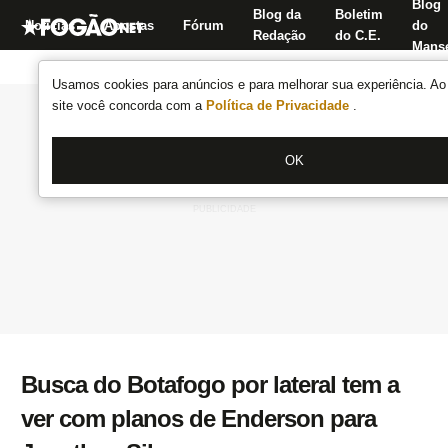
Blog
Blog da
Boletim
Notícias
Apostas
Fórum
do
Redação
do C.E.
Manse
Usamos cookies para anúncios e para melhorar sua experiência. Ao 
site você concorda com a
Política de Privacidade
.
OK
Busca do Botafogo por lateral tem a
ver com planos de Enderson para