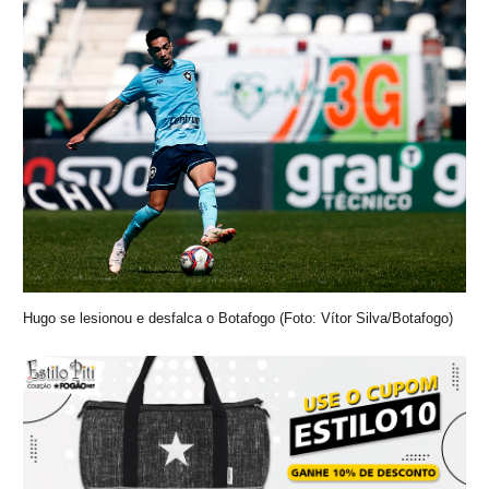
Hugo se lesionou e desfalca o Botafogo (Foto: Vítor Silva/Botafogo)