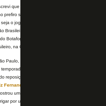
crevi que tinha dúvidas sobre qual
Diego Souza
o
 prefiro ser um otimista de plantão, vamos trabalha
 seja o jogador dos tempos de Sport, que esteve co
ão Brasileira na Copa do Mundo da Rússia. Este D
do Botafogo nesta temporada. Logicamente manten
leiro, na Copa do Brasil e na Copa Sul-Americana.
o Paulo, Diego Souza, se realmente quiser recome
 temporada. Aos poucos o plantel vem conseguind
ndo reposições. Cícero se mostra com vontade e ao 
iz Fernando
.
Erik
atravessa um grande momento. M
strou uma boa opção na ausência de Joel Carli. Inc
igar por um espaço na lateral direita.