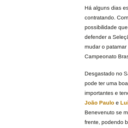
Há alguns dias es
contratando. Como
possibilidade que
defender a Seleç
mudar o patamar 
Campeonato Brasi
Desgastado no Sã
pode ter uma boa
importantes e te
João Paulo
e
Lu
Benevenuto se mo
frente, podendo br