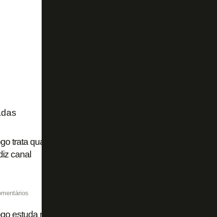
adas
go trata quarteto como 'nomes antigos' e tem novos alvos 
diz canal
omentários
go estuda retorno de Gatito Fernández e analisa outros três 