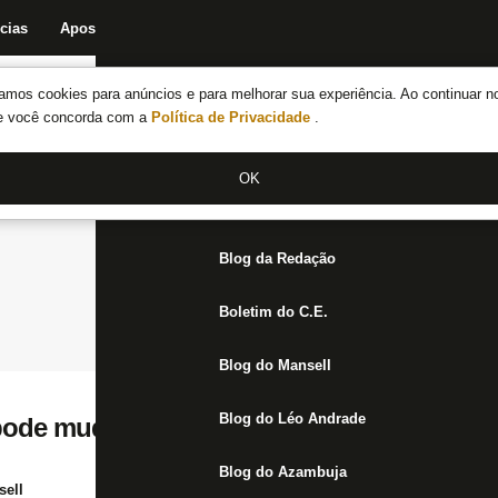
cias
Apostas
Fórum
Blog da Redação
Boletim do C.E.
Fechar menu principal
amos cookies para anúncios e para melhorar sua experiência. Ao continuar n
Notícias do Botafogo
te você concorda com a
Política de Privacidade
.
Fórum
OK
Jogos
Blog da Redação
Boletim do C.E.
Blog do Mansell
Blog do Léo Andrade
pode mudar o patamar do Botafogo
Blog do Azambuja
ell