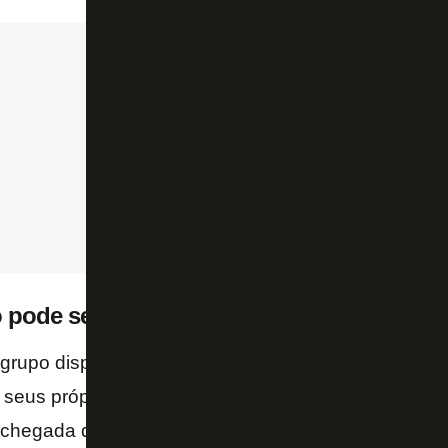
ão pode se contentar com Diego Souza
grupo disposto a fazer a diferença, Diego Souza po
eus próprios companheiros. Alguns deles, já dão s
chegada do reforço.