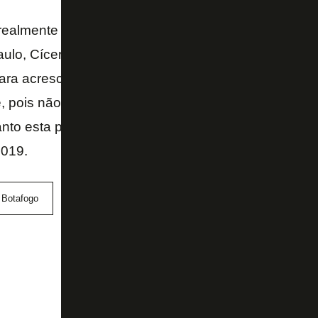
realmente estiver interessado, poderá dialogar be
aulo, Cícero, Luiz Fernando, Erik e outros, que tod
a acrescentar valor ao plantel. Até por que a diret
, pois não o vejo como centroavante de referência. 
nto esta peça não chega, que Diego Souza possa 
2019.
Botafogo
Diego Souza
Erik
João Paulo
L