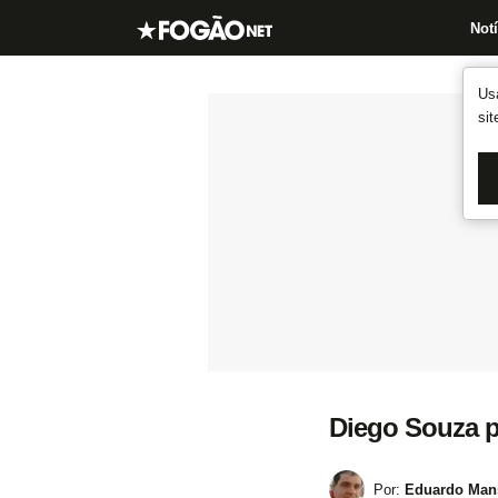
Notí
Us
si
Diego Souza 
Por:
Eduardo Mans