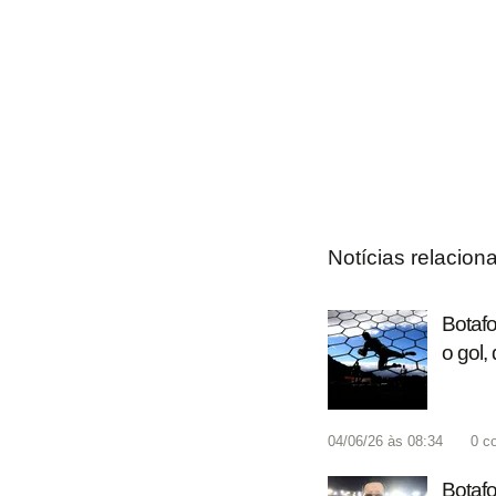
Notícias relacion
Botafo
o gol, 
04/06/26 às 08:34
0
c
Botafo