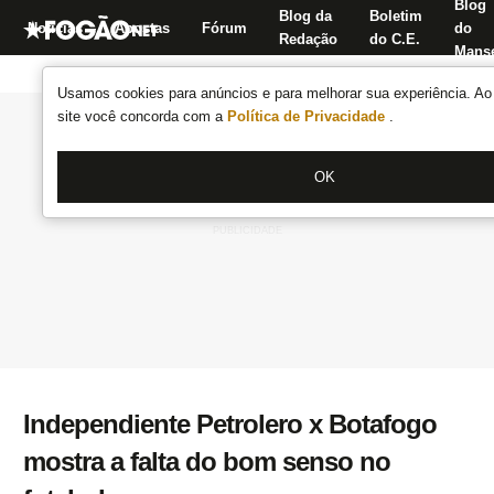
Blog
Blog da
Boletim
Notícias
Apostas
Fórum
do
Redação
do C.E.
Manse
Usamos cookies para anúncios e para melhorar sua experiência. Ao 
site você concorda com a
Política de Privacidade
.
OK
Independiente Petrolero x Botafogo
mostra a falta do bom senso no