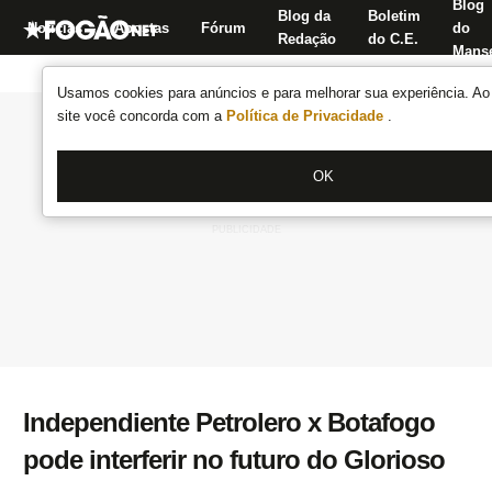
Blog
Blog da
Boletim
Notícias
Apostas
Fórum
do
Redação
do C.E.
Manse
Usamos cookies para anúncios e para melhorar sua experiência. Ao 
site você concorda com a
Política de Privacidade
.
OK
Independiente Petrolero x Botafogo
pode interferir no futuro do Glorioso