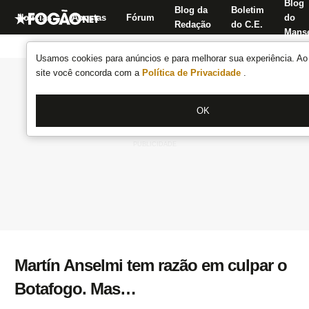
Blog
Blog da
Boletim
Notícias
Apostas
Fórum
do
Redação
do C.E.
Manse
Usamos cookies para anúncios e para melhorar sua experiência. Ao 
site você concorda com a
Política de Privacidade
.
OK
Martín Anselmi tem razão em culpar o
Botafogo. Mas…