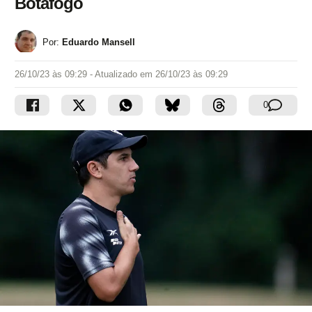
Botafogo
Por:
Eduardo Mansell
26/10/23 às 09:29
- Atualizado em
26/10/23 às 09:29
0