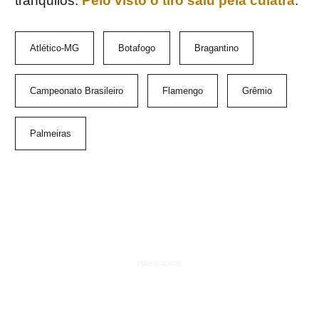
tranquilos.
Pelo visto o tiro saiu pela culatra
.
Atlético-MG
Botafogo
Bragantino
Campeonato Brasileiro
Flamengo
Grêmio
Palmeiras