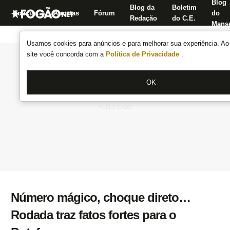
Blog
Blog da
Boletim
Notícias
Apostas
Fórum
do
Redação
do C.E.
Manse
Usamos cookies para anúncios e para melhorar sua experiência. Ao 
site você concorda com a
Política de Privacidade
.
OK
Número mágico, choque direto…
Rodada traz fatos fortes para o