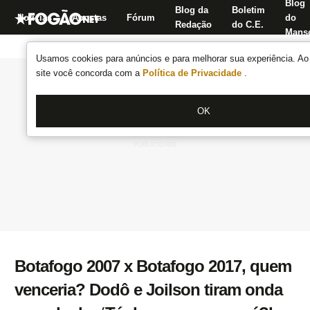
Blog
Blog da
Boletim
Notícias
Apostas
Fórum
do
Redação
do C.E.
Manse
Usamos cookies para anúncios e para melhorar sua experiência. Ao 
site você concorda com a
Política de Privacidade
.
OK
Botafogo 2007 x Botafogo 2017, quem
venceria? Dodô e Joilson tiram onda