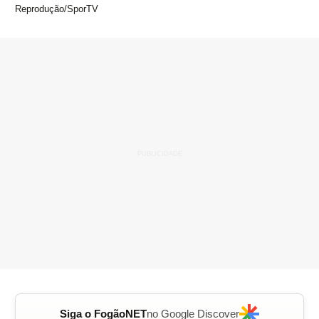
Reprodução/SporTV
Siga o FogãoNET
no Google Discover